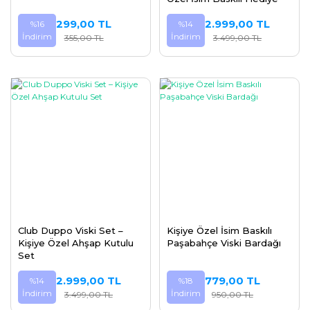
299,00 TL
2.999,00 TL
%16
%14
İndirim
İndirim
355,00 TL
3.499,00 TL
Club Duppo Viski Set –
Kişiye Özel İsim Baskılı
Kişiye Özel Ahşap Kutulu
Paşabahçe Viski Bardağı
Set
2.999,00 TL
779,00 TL
%14
%18
İndirim
İndirim
3.499,00 TL
950,00 TL