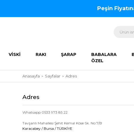
Peşin Fiyatı
VİSKİ
RAKI
ŞARAP
BABALARA
ÖZEL
Anasayfa
Sayfalar
Adres
Adres
Whatsapp 0533 973 85 22
Tavşanlı Mahallesi Şehit Kemal Köse Sk. No:7/B
Karacabey / Bursa / TÜRKİYE