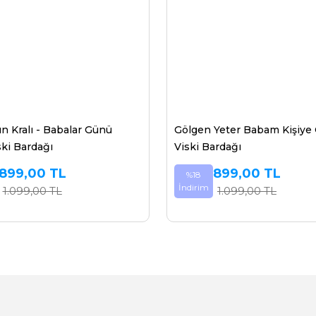
ın Kralı - Babalar Günü
Gölgen Yeter Babam Kişiye
ski Bardağı
Viski Bardağı
899,00 TL
899,00 TL
%18
İndirim
1.099,00 TL
1.099,00 TL