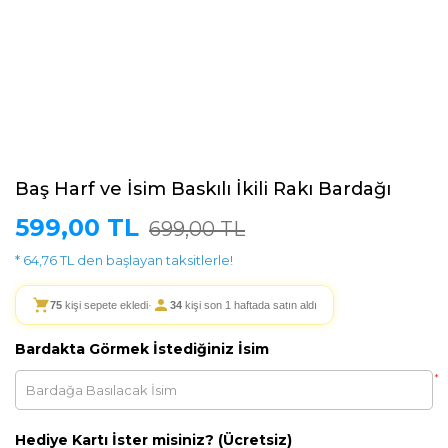
Baş Harf ve İsim Baskılı İkili Rakı Bardağı
599,00 TL
699,00 TL
* 64,76 TL den başlayan taksitlerle!
75
kişi sepete ekledi
·
34
kişi son 1 haftada satın aldı
Bardakta Görmek İstediğiniz İsim
*
Hediye Kartı İster misiniz? (Ücretsiz)