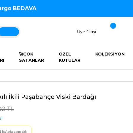
 Kargo BEDAVA
Üye Girişi
🚀ÇOK
ÖZEL
KOLEKSİYON
RI
SATANLAR
KUTULAR
ılı İkili Paşabahçe Viski Bardağı
00 TL
e!
1 haftada satın aldı