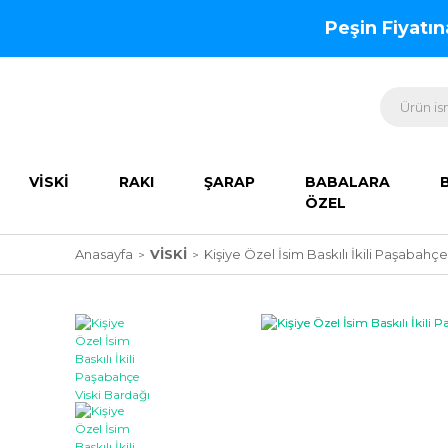
Peşin Fiyatı
VİSKİ
RAKI
ŞARAP
BABALARA
ÖZEL
Anasayfa
VİSKİ
Kişiye Özel İsim Baskılı İkili Paşabahç