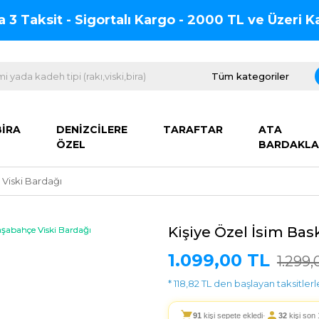
na 3 Taksit - Sigortalı Kargo - 2000 TL ve Üzeri
BİRA
DENİZCİLERE
TARAFTAR
ATA
ÖZEL
BARDAKLA
e Viski Bardağı
Kişiye Özel İsim Bask
1.099,00 TL
1.299,
* 118,82 TL den başlayan taksitlerl
91
kişi sepete ekledi
·
32
kişi son 