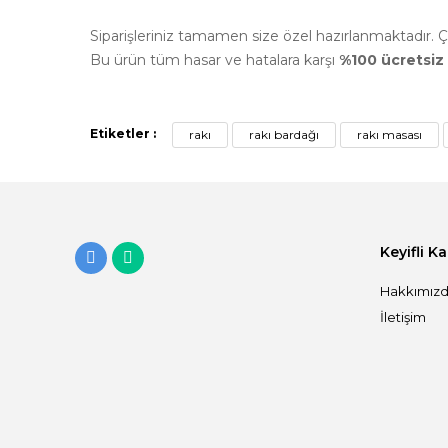
Siparişleriniz tamamen size özel hazırlanmaktadır
Bu ürün tüm hasar ve hatalara karşı
%100 ücretsiz 
Etiketler :
rakı
rakı bardağı
rakı masası
Keyifli K
Hakkımız
İletişim