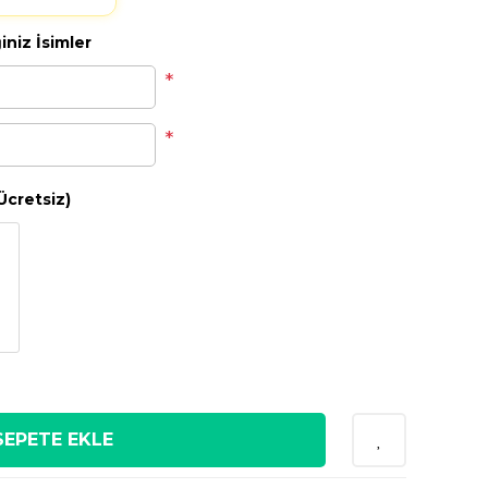
niz İsimler
*
*
Ücretsiz)
SEPETE EKLE