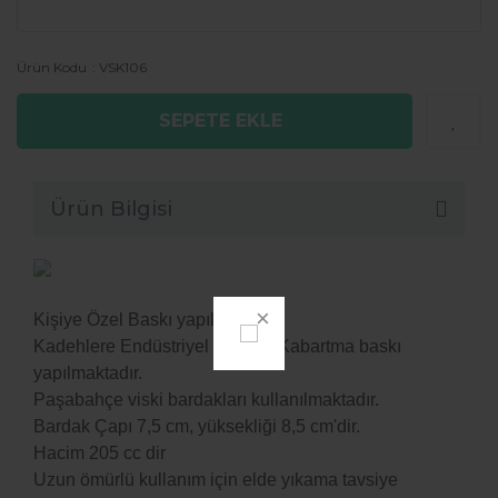
Ürün Kodu
VSK106
SEPETE EKLE
Ürün Bilgisi
Kişiye Özel Baskı yapılmaktadır.
Kadehlere Endüstriyel UV Led Kabartma baskı
yapılmaktadır.
Paşabahçe viski bardakları kullanılmaktadır.
Bardak Çapı 7,5 cm, yüksekliği 8,5 cm'dir.
Hacim 205 cc dir
Uzun ömürlü kullanım için elde yıkama tavsiye