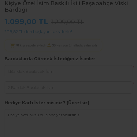
Kişiye Özel İsim Baskılı İkili Paşabahçe Viski
Bardağı
1.099,00 TL
1.299,00 TL
* 118,82 TL den başlayan taksitlerle!
70
kişi sepete ekledi
·
30
kişi son 1 haftada satın aldı
Bardaklarda Görmek İstediğiniz İsimler
*
*
Hediye Kartı İster misiniz? (Ücretsiz)