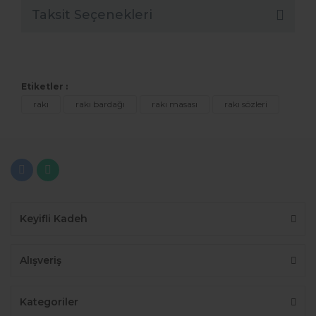
Taksit Seçenekleri
Etiketler :
rakı
rakı bardağı
rakı masası
rakı sözleri
Keyifli Kadeh
Alışveriş
Kategoriler