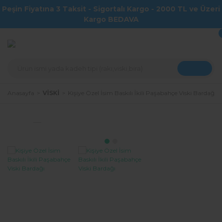
Peşin Fiyatına 3 Taksit - Sigortalı Kargo - 2000 TL ve Üzeri
Geri Dön
Kargo BEDAVA
RAKI
► Rakı Bardakları
► Kendi Sözünü Bastır
Anasayfa
VİSKİ
Kişiye Özel İsim Baskılı İkili Paşabahçe Viski Bardağı