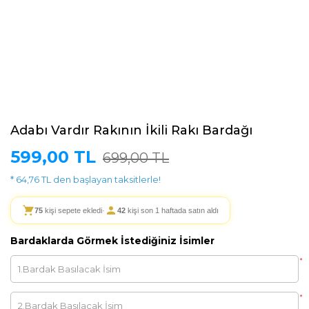
Adabı Vardır Rakının İkili Rakı Bardağı
599,00 TL
699,00 TL
* 64,76 TL den başlayan taksitlerle!
75
kişi sepete ekledi
·
42
kişi son 1 haftada satın aldı
Bardaklarda Görmek İstediğiniz İsimler
*
*