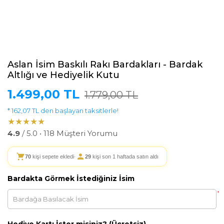
Aslan İsim Baskılı Rakı Bardakları - Bardak
Altlığı ve Hediyelik Kutu
1.499,00 TL
1.779,00 TL
* 162,07 TL den başlayan taksitlerle!
★★★★★
4.9
/ 5.0 • 118 Müşteri Yorumu
70
kişi sepete ekledi
·
29
kişi son 1 haftada satın aldı
Bardakta Görmek İstediğiniz İsim
*