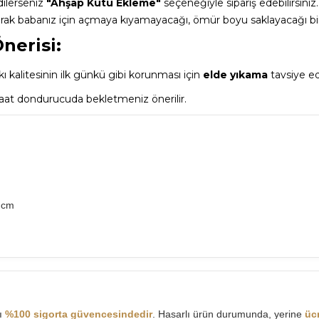
dilerseniz
"Ahşap Kutu Ekleme"
seçeneğiyle sipariş edebilirsin
arak babanız için açmaya kıyamayacağı, ömür boyu saklayacağı bi
nerisi:
 kalitesinin ilk günkü gibi korunması için
elde yıkama
tavsiye edi
saat dondurucuda bekletmeniz önerilir.
5 cm
şı
%100 sigorta güvencesindedir
. Hasarlı ürün durumunda, yerine
üc