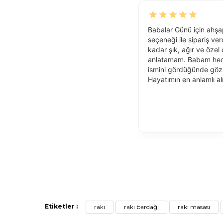
★
★
★
★
★
Babalar Günü için ahşa
seçeneği ile sipariş ve
kadar şık, ağır ve özel
anlatamam. Babam hedi
ismini gördüğünde gözl
Hayatımın en anlamlı alı
Etiketler :
rakı
rakı bardağı
rakı masası