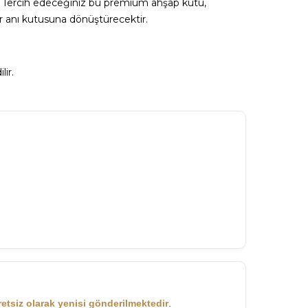
iz. Tercih edeceğiniz bu premium ahşap kutu,
r anı kutusuna dönüştürecektir.
lir.
retsiz olarak yenisi gönderilmektedir
.