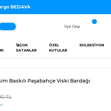
 Kargo BEDAVA
Üye Girişi
🚀ÇOK
ÖZEL
KOLEKSİYON
RI
SATANLAR
KUTULAR
sim Baskılı Paşabahçe Viski Bardağı
00 TL
e!