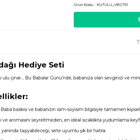
Ürün Kodu
KUTULU_VBG751
T
rdağı Hediye Seti
o ulu çınar... Bu Babalar Günü’nde, babanıza olan sevginizi ve m
llikler:
Baba baskısı ve babanızın isim-soyisim bilgisiyle tamamen kişiselleş
nı ve aromasını seyreltmeden, en ideal sıcaklıkta yudumlama keyfi
yanında taşıyabileceği, sete uyumlu şık bir hatıra.