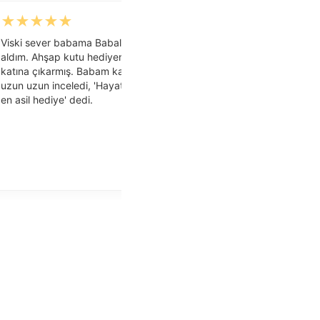
★
★
★
★
★
★
★
★
★
★
Viski sever babama Babalar Günü için
Bardağın kalitesi ve is
aldım. Ahşap kutu hediyenin ağırlığını iki
netliği tek kelimeyle 
katına çıkarmış. Babam kadehi eline alıp
doğum gününde paket
uzun uzun inceledi, 'Hayatımda aldığım
hemen kadehi doldurd
en asil hediye' dedi.
yüzünden okunuyordu. 
de ayrıca teşekkürler.
— Aslı G.