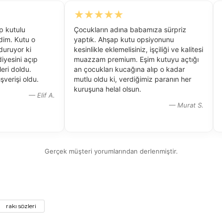
★
★
★
★
★
p kutulu
Çocukların adına babamıza sürpriz
rdim. Kutu o
yaptık. Ahşap kutu opsiyonunu
 duruyor ki
kesinlikle eklemelisiniz, işçiliği ve kalitesi
yesini açıp
muazzam premium. Eşim kutuyu açtığı
eri doldu.
an çocukları kucağına alıp o kadar
şverişi oldu.
mutlu oldu ki, verdiğimiz paranın her
kuruşuna helal olsun.
— Elif A.
— Murat S.
Gerçek müşteri yorumlarından derlenmiştir.
rakı sözleri