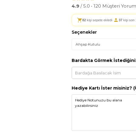
4.9
/ 5.0 • 120 Müşteri Yoru
82
kişi sepete ekledi
·
37
kişi son 
Seçenekler
Bardakta Görmek İstediğini
Hediye Kartı İster misiniz? (