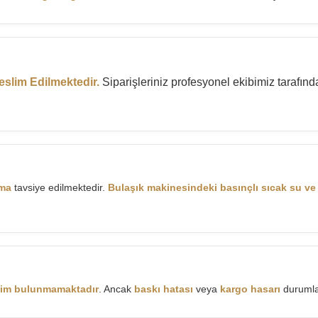
eslim Edilmektedir.
Siparişleriniz profesyonel ekibimiz tarafın
ama
tavsiye edilmektedir.
Bulaşık makinesindeki basınçlı sıcak su ve 
şim bulunmamaktadır
. Ancak
baskı hatası
veya
kargo hasarı
durumla