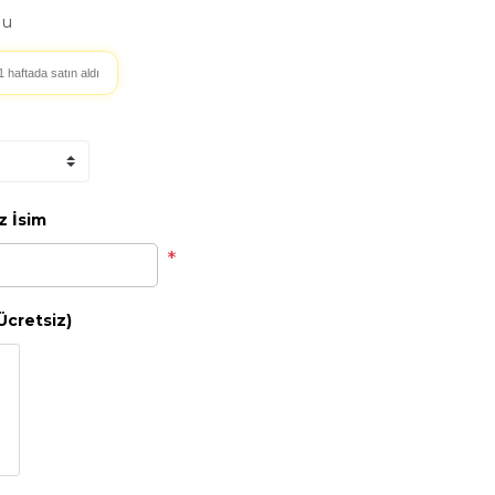
mu
1 haftada satın aldı
z İsim
*
Ücretsiz)