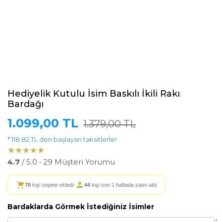
Hediyelik Kutulu İsim Baskılı İkili Rakı
Bardağı
1.099,00 TL
1.379,00 TL
* 118,82 TL den başlayan taksitlerle!
★★★★★
4.7
/ 5.0 • 29 Müşteri Yorumu
78
kişi sepete ekledi
·
44
kişi son 1 haftada satın aldı
Bardaklarda Görmek İstediğiniz İsimler
*