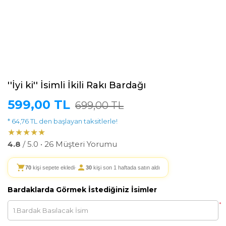
''İyi ki'' İsimli İkili Rakı Bardağı
599,00 TL
699,00 TL
* 64,76 TL den başlayan taksitlerle!
★★★★★
4.8
/ 5.0 • 26 Müşteri Yorumu
70
kişi sepete ekledi
·
30
kişi son 1 haftada satın aldı
Bardaklarda Görmek İstediğiniz İsimler
*