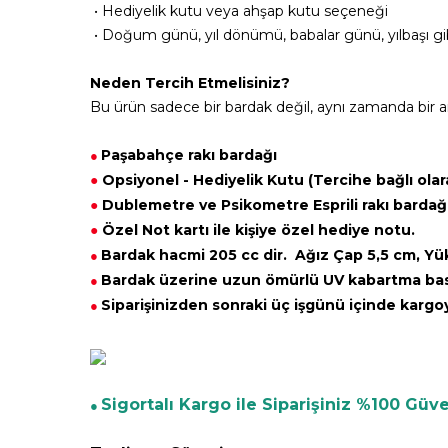
• Hediyelik kutu veya ahşap kutu seçeneği
• Doğum günü, yıl dönümü, babalar günü, yılbaşı gibi
Neden Tercih Etmelisiniz?
Bu ürün sadece bir bardak değil, aynı zamanda bir a
Paşabahçe rakı bardağı
●
●
Opsiyonel -
Hediyelik Kutu (Tercihe bağlı olar
●
Dublemetre ve Psikometre Esprili rakı bardağı 
●
Özel Not kartı ile kişiye özel hediye notu.
Bardak hacmi 205 cc dir. Ağız Çap 5,5 cm, Yüks
●
Bardak üzerine uzun ömürlü UV kabartma bask
●
Siparişinizden sonraki üç işgünü içinde kargoy
●
Sigortalı Kargo ile Siparişiniz %100 Gü
●