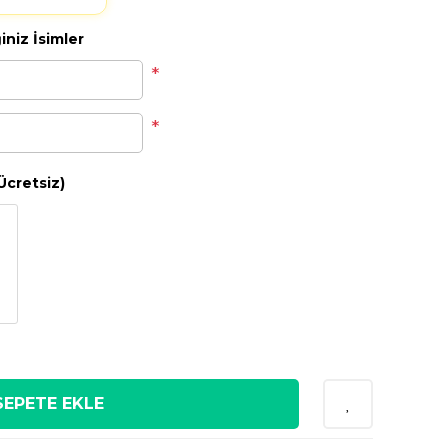
niz İsimler
*
*
Ücretsiz)
SEPETE EKLE