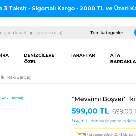
na 3 Taksit - Sigortalı Kargo - 2000 TL ve Üzeri
BİRA
DENİZCİLERE
TARAFTAR
ATA
ÖZEL
BARDAKLA
 İkiliRakı Bardağı
''Mevsimi Boşver'' İk
599,00 TL
699,00 
* 64,76 TL den başlayan taksitlerle
70
kişi sepete ekledi
·
45
kişi son 