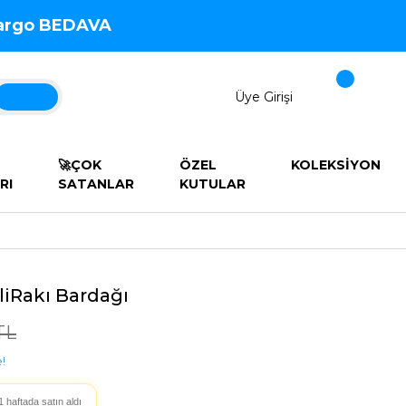
 Kargo BEDAVA
Üye Girişi
🚀ÇOK
ÖZEL
KOLEKSİYON
RI
SATANLAR
KUTULAR
iliRakı Bardağı
TL
!
1 haftada satın aldı