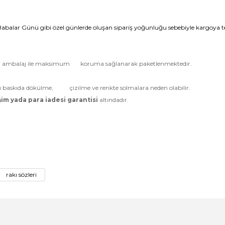
 Babalar Günü gibi özel günlerde oluşan sipariş yoğunluğu sebebiyle kargoya te
katlı ambalaj ile maksimum koruma sağlanarak paketlenmektedir.
arı baskıda dökülme, çizilme ve renkte solmalara neden olabilir.
im yada para iadesi garantisi
altındadır.
rakı sözleri