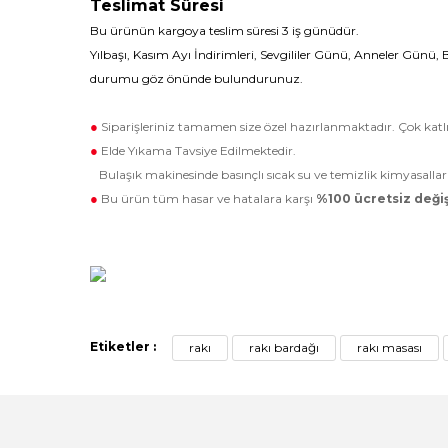
Teslimat Süresi
Bu ürünün kargoya teslim süresi 3 iş günüdür.
Yılbaşı, Kasım Ayı İndirimleri, Sevgililer Günü, Anneler Günü,
durumu göz önünde bulundurunuz.
●
Siparişleriniz tamamen size özel hazırlanmaktadır. Çok 
●
Elde Yıkama Tavsiye Edilmektedir.
Bulaşık makinesinde basınçlı sıcak su ve temizlik kimyasall
●
Bu ürün tüm hasar ve hatalara karşı
%100 ücretsiz değiş
Etiketler :
rakı
rakı bardağı
rakı masası