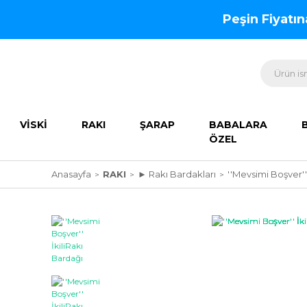
Peşin Fiyatı
VİSKİ
RAKI
ŞARAP
BABALARA
ÖZEL
Anasayfa
RAKI
► Rakı Bardakları
''Mevsimi Boşver''