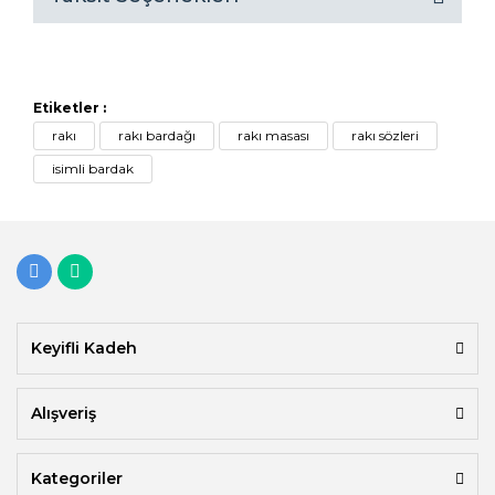
Etiketler :
rakı
rakı bardağı
rakı masası
rakı sözleri
isimli bardak
Keyifli Kadeh
Alışveriş
Kategoriler