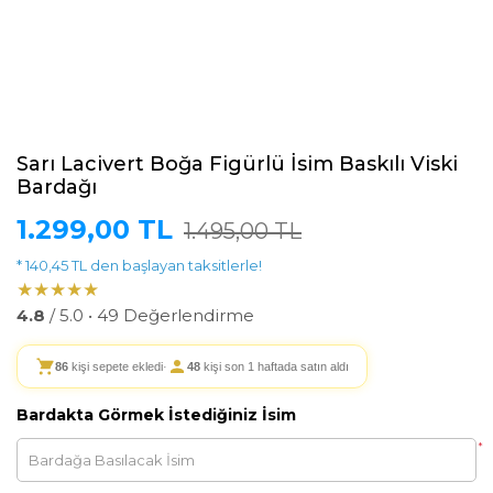
Sarı Lacivert Boğa Figürlü İsim Baskılı Viski
Bardağı
1.299,00 TL
1.495,00 TL
* 140,45 TL den başlayan taksitlerle!
★★★★★
4.8
/ 5.0 • 49 Değerlendirme
86
kişi sepete ekledi
·
48
kişi son 1 haftada satın aldı
Bardakta Görmek İstediğiniz İsim
*