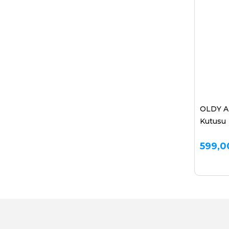
OLDY Ah
Kutusu
599,0