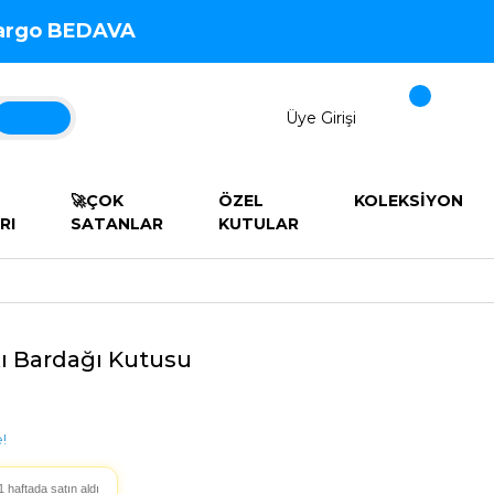
 Kargo BEDAVA
Üye Girişi
🚀ÇOK
ÖZEL
KOLEKSİYON
RI
SATANLAR
KUTULAR
kı Bardağı Kutusu
!
1 haftada satın aldı