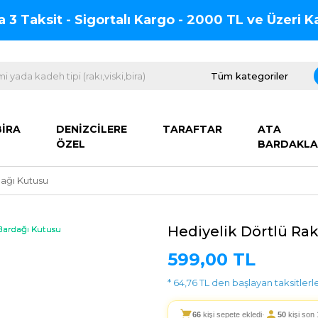
na 3 Taksit - Sigortalı Kargo - 2000 TL ve Üzeri
BİRA
DENİZCİLERE
TARAFTAR
ATA
ÖZEL
BARDAKLA
dağı Kutusu
Hediyelik Dörtlü Ra
599,00 TL
* 64,76 TL den başlayan taksitlerle
66
kişi sepete ekledi
·
50
kişi son 