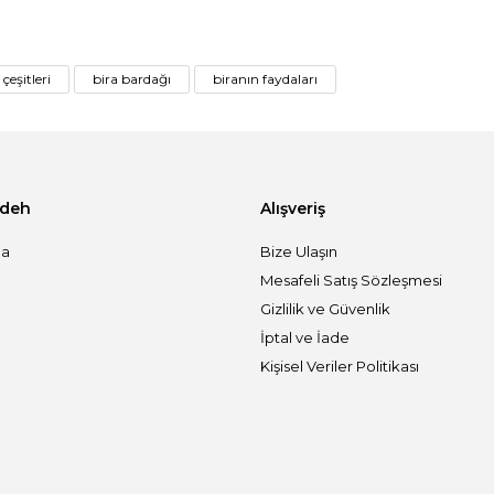
 çeşitleri
bira bardağı
biranın faydaları
adeh
Alışveriş
da
Bize Ulaşın
Mesafeli Satış Sözleşmesi
Gizlilik ve Güvenlik
İptal ve İade
Kişisel Veriler Politikası