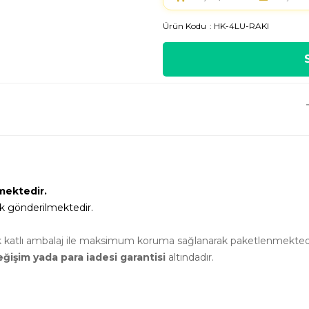
Ürün Kodu
HK-4LU-RAKI
mektedir.
rek gönderilmektedir.
ok katlı ambalaj ile maksimum koruma sağlanarak paketlenmekted
ğişim yada para iadesi garantisi
altındadır.