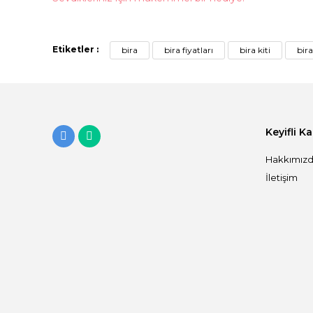
Etiketler :
bira
bira fiyatları
bira kiti
bira
Keyifli K
Hakkımız
İletişim