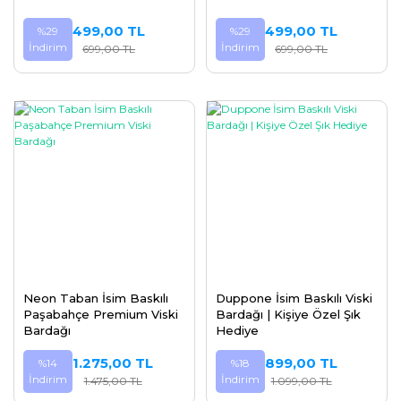
499,00 TL
499,00 TL
%29
%29
İndirim
İndirim
699,00 TL
699,00 TL
Neon Taban İsim Baskılı
Duppone İsim Baskılı Viski
Paşabahçe Premium Viski
Bardağı | Kişiye Özel Şık
Bardağı
Hediye
1.275,00 TL
899,00 TL
%14
%18
İndirim
İndirim
1.475,00 TL
1.099,00 TL