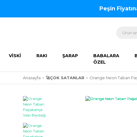
Peşin Fiyatı
VİSKİ
RAKI
ŞARAP
BABALARA
ÖZEL
Anasayfa
🚀ÇOK SATANLAR
Orange Neon Taban Paş