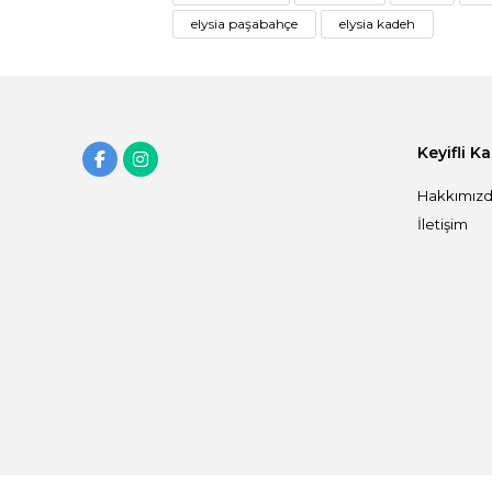
elysia paşabahçe
elysia kadeh
Keyifli K
Hakkımız
İletişim