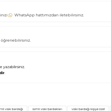
inizi
WhatsApp hattımızdan iletebilirsiniz.
öğrenebilirsiniz.
e yazabilirsiniz.
dir
.
imli viski bardağı
isimli viski bardakları
viski bardağı kişiye özel