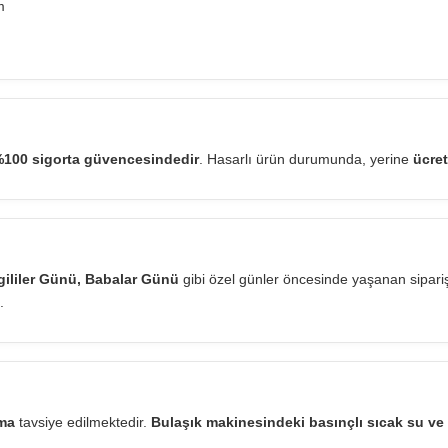
m
100 sigorta güvencesindedir
. Hasarlı ürün durumunda, yerine
ücret
vgililer Günü, Babalar Günü
gibi özel günler öncesinde yaşanan sipar
.
ama
tavsiye edilmektedir.
Bulaşık makinesindeki basınçlı sıcak su ve 