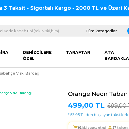
na 3 Taksit - Sigortalı Kargo - 2000 TL ve Üzeri
BİRA
DENİZCİLERE
TARAFTAR
ATA
ÖZEL
BARDAKLA
abahçe Viski Bardağı
Orange Neon Taban 
499,00 TL
699,00 
* 53,95 TL den başlayan taksitlerle
91
kişi sepete ekledi
·
27
kişi son 