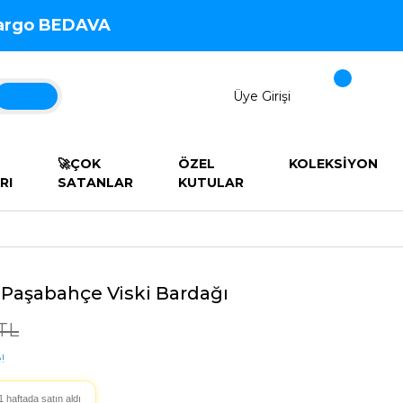
 Kargo BEDAVA
Üye Girişi
🚀ÇOK
ÖZEL
KOLEKSİYON
RI
SATANLAR
KUTULAR
Paşabahçe Viski Bardağı
TL
!
1 haftada satın aldı