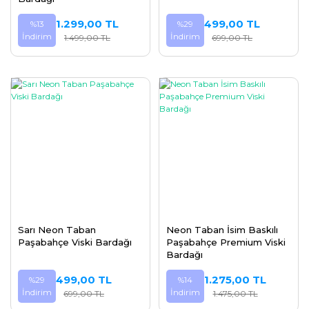
1.299,00 TL
499,00 TL
%13
%29
İndirim
İndirim
1.499,00 TL
699,00 TL
Sarı Neon Taban
Neon Taban İsim Baskılı
Paşabahçe Viski Bardağı
Paşabahçe Premium Viski
Bardağı
499,00 TL
1.275,00 TL
%29
%14
İndirim
İndirim
699,00 TL
1.475,00 TL