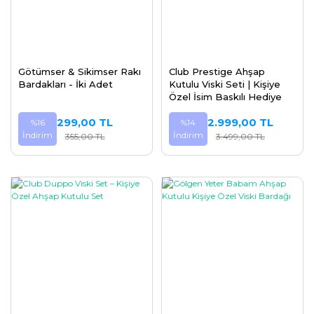
Götümser & Sikimser Rakı
Club Prestige Ahşap
Bardakları - İki Adet
Kutulu Viski Seti | Kişiye
Özel İsim Baskılı Hediye
299,00 TL
2.999,00 TL
%16
%14
İndirim
İndirim
355,00 TL
3.499,00 TL