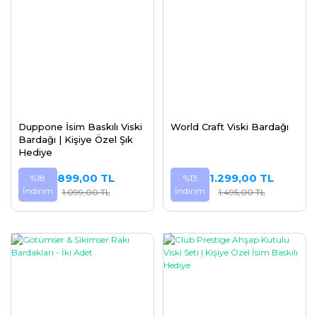
Duppone İsim Baskılı Viski
World Craft Viski Bardağı
Bardağı | Kişiye Özel Şık
Hediye
899,00 TL
1.299,00 TL
%18
%13
İndirim
İndirim
1.099,00 TL
1.495,00 TL