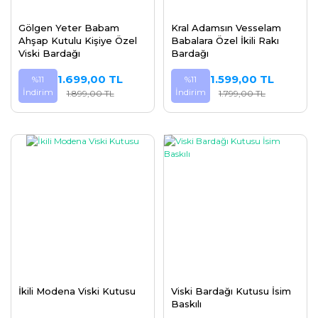
Gölgen Yeter Babam
Kral Adamsın Vesselam
Ahşap Kutulu Kişiye Özel
Babalara Özel İkili Rakı
Viski Bardağı
Bardağı
1.699,00 TL
1.599,00 TL
%11
%11
İndirim
İndirim
1.899,00 TL
1.799,00 TL
İkili Modena Viski Kutusu
Viski Bardağı Kutusu İsim
Baskılı