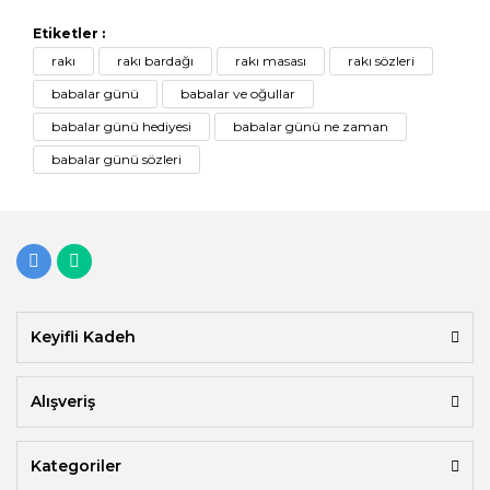
Etiketler :
rakı
rakı bardağı
rakı masası
rakı sözleri
babalar günü
babalar ve oğullar
babalar günü hediyesi
babalar günü ne zaman
babalar günü sözleri
Keyifli Kadeh
Alışveriş
Kategoriler