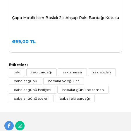
Çapa Motifli İsim Baskılı 2'li Ahşap Rakı Bardağı Kutusu
699,00 TL
Etiketler :
rakı
rakı bardağı
rakı masası
rakı sözleri
babalar günü
babalar ve oğullar
babalar günü hediyesi
babalar günü ne zaman
babalar günü sözleri
baba rakı bardağı