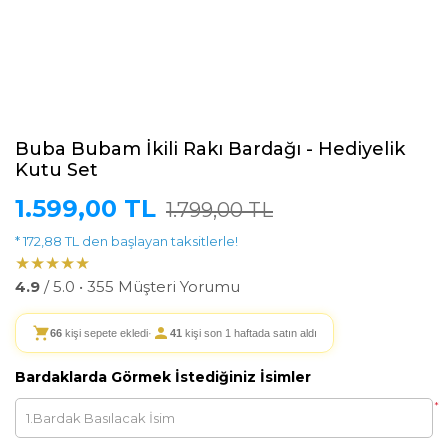
Buba Bubam İkili Rakı Bardağı - Hediyelik
Kutu Set
1.599,00 TL
1.799,00 TL
* 172,88 TL den başlayan taksitlerle!
★★★★★
4.9
/ 5.0 • 355 Müşteri Yorumu
66
kişi sepete ekledi
·
41
kişi son 1 haftada satın aldı
Bardaklarda Görmek İstediğiniz İsimler
*