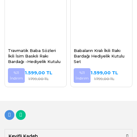
Travmatik Baba Sözleri
Babaların Kralı İkili Rakı
İkili İsim Baskılı Rakı
Bardağı Hediyelik Kutulu
Bardağı -Hediyelik Kutulu
Set
1.599,00 TL
1.599,00 TL
%11
%11
İndirim
İndirim
1.799,00 TL
1.799,00 TL
Keyifli Kadeh