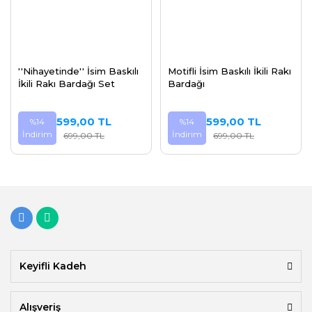
''Nihayetinde'' İsim Baskılı
Motifli İsim Baskılı İkili Rakı
İkili Rakı Bardağı Set
Bardağı
599,00 TL
599,00 TL
%14
%14
İndirim
İndirim
699,00 TL
699,00 TL
Keyifli Kadeh
Alışveriş