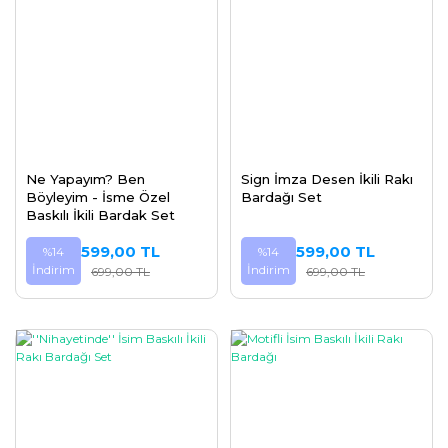
Ne Yapayım? Ben
Sign İmza Desen İkili Rakı
Böyleyim - İsme Özel
Bardağı Set
Baskılı İkili Bardak Set
599,00 TL
599,00 TL
%14
%14
İndirim
İndirim
699,00 TL
699,00 TL