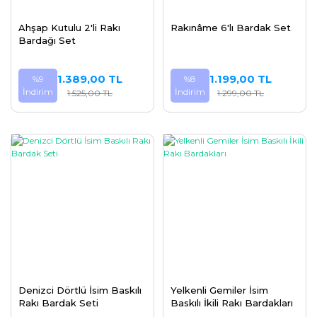
Ahşap Kutulu 2'li Rakı
Rakınâme 6'lı Bardak Set
Bardağı Set
1.389,00 TL
1.199,00 TL
%9
%8
İndirim
İndirim
1.525,00 TL
1.299,00 TL
Denizci Dörtlü İsim Baskılı
Yelkenli Gemiler İsim
Rakı Bardak Seti
Baskılı İkili Rakı Bardakları