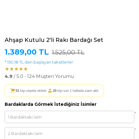
Ahşap Kutulu 2'li Rakı Bardağı Set
1.389,00 TL
1.525,00 TL
* 150,18 TL den başlayan taksitlerle!
★★★★★
4.9
/ 5.0 • 124 Müşteri Yorumu
92
kişi sepete ekledi
·
28
kişi son 1 haftada satın aldı
Bardaklarda Görmek İstediğiniz İsimler
*
*