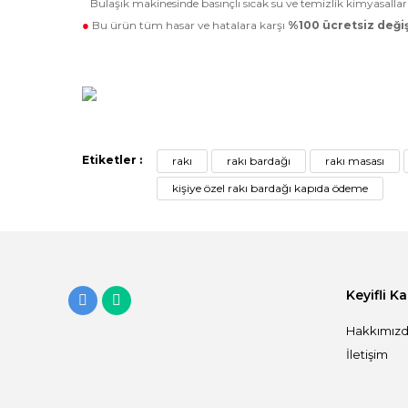
Bulaşık makinesinde basınçlı sıcak su ve temizlik kimyasall
●
Bu ürün tüm hasar ve hatalara karşı
%100 ücretsiz değiş
Etiketler :
rakı
rakı bardağı
rakı masası
kişiye özel rakı bardağı kapıda ödeme
Keyifli K
Hakkımız
İletişim