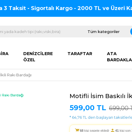
na 3 Taksit - Sigortalı Kargo - 2000 TL ve Üzeri
BİRA
DENİZCİLERE
TARAFTAR
ATA
ÖZEL
BARDAKLA
 İkili Rakı Bardağı
Motifli İsim Baskılı İ
599,00 TL
699,00 
* 64,76 TL den başlayan taksitlerle
68
kişi sepete ekledi
·
41
kişi son 