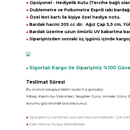
●
Opsiyonel -
Hediyelik Kutu (Tercihe bağlı olar
●
Dublemetre ve Psikometre Esprili rakı bardağı 
●
Özel Not kartı ile kişiye özel hediye notu.
Bardak hacmi 205 cc dir. Ağız Çap 5,5 cm, Yüks
●
Bardak üzerine uzun ömürlü UV kabartma bask
●
Siparişinizden sonraki üç işgünü içinde kargoy
●
Sigortalı Kargo ile Siparişiniz %100 Gü
●
Teslimat Süresi
Bu ürünün kargoya teslim süresi 3 iş günüdür.
Yılbaşı, Kasım Ayı İndirimleri, Sevgililer Günü, Anneler Günü,
durumu göz önünde bulundurunuz.
●
Siparişleriniz tamamen size özel hazırlanmaktadır. Çok 
●
Elde Yıkama Tavsiye Edilmektedir.