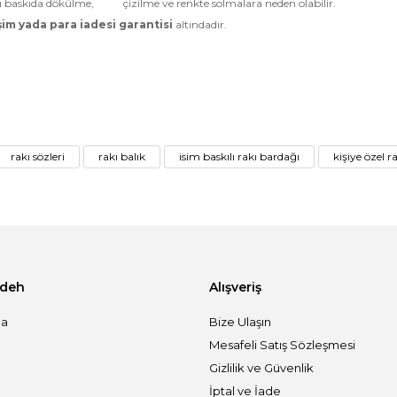
arı baskıda dökülme, çizilme ve renkte solmalara neden olabilir.
im yada para iadesi garantisi
altındadır.
rakı sözleri
rakı balık
isim baskılı rakı bardağı
kişiye özel r
adeh
Alışveriş
da
Bize Ulaşın
Mesafeli Satış Sözleşmesi
Gizlilik ve Güvenlik
İptal ve İade