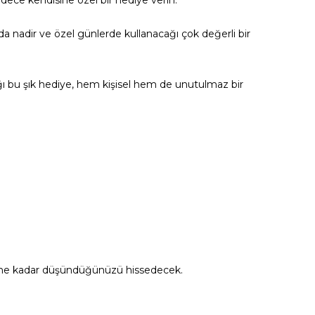
adece kendisine özel bir hediye verin.
da nadir ve özel günlerde kullanacağı çok değerli bir
ağı bu şık hediye, hem kişisel hem de unutulmaz bir
onu ne kadar düşündüğünüzü hissedecek.