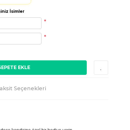
niz İsimler
*
*
SEPETE EKLE
aksit Seçenekleri