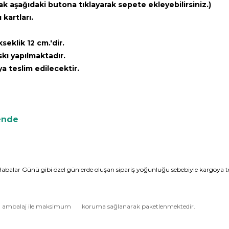
ak aşağıdaki butona tıklayarak sepete ekleyebilirsiniz.)
kartları.
eklik 12 cm.'dir.
ı yapılmaktadır.
a teslim edilecektir.
vende
 Babalar Günü gibi özel günlerde oluşan sipariş yoğunluğu sebebiyle kargoya te
katlı ambalaj ile maksimum koruma sağlanarak paketlenmektedir.