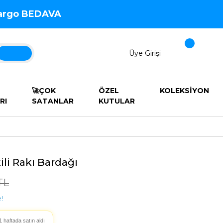
 Kargo BEDAVA
Üye Girişi
🚀ÇOK
ÖZEL
KOLEKSİYON
RI
SATANLAR
KUTULAR
kili Rakı Bardağı
TL
!
1 haftada satın aldı