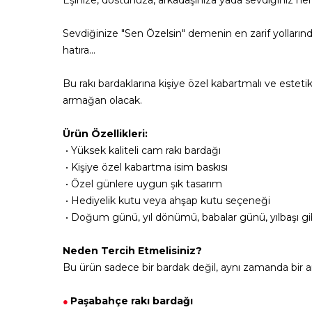
Eşinize, dostunuza, arkadaşınıza yada sevdiğiniz herh
Sevdiğinize "Sen Özelsin" demenin en zarif yollarınd
hatıra...
Bu rakı bardaklarına kişiye özel kabartmalı ve estet
armağan olacak.
Ürün Özellikleri:
• Yüksek kaliteli cam rakı bardağı
• Kişiye özel kabartma isim baskısı
• Özel günlere uygun şık tasarım
• Hediyelik kutu veya ahşap kutu seçeneği
• Doğum günü, yıl dönümü, babalar günü, yılbaşı gibi
Neden Tercih Etmelisiniz?
Bu ürün sadece bir bardak değil, aynı zamanda bir a
Paşabahçe rakı bardağı
●