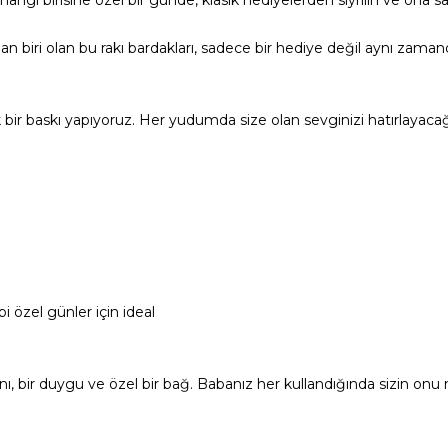
angi birisine özel bir günde, klasik hediyelerden sıyrılın ve ona s
an biri olan bu rakı bardakları, sadece bir hediye değil aynı zaman
ik bir baskı yapıyoruz. Her yudumda size olan sevginizi hatırlayac
 özel günler için ideal
nı, bir duygu ve özel bir bağ. Babanız her kullandığında sizin 