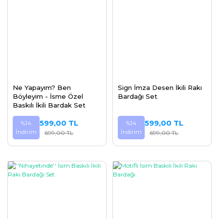
Ne Yapayım? Ben
Sign İmza Desen İkili Rakı
Böyleyim - İsme Özel
Bardağı Set
Baskılı İkili Bardak Set
599,00 TL
599,00 TL
%14
%14
İndirim
İndirim
699,00 TL
699,00 TL