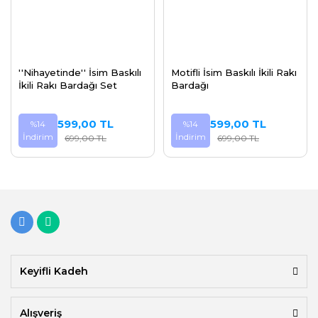
''Nihayetinde'' İsim Baskılı
Motifli İsim Baskılı İkili Rakı
İkili Rakı Bardağı Set
Bardağı
599,00 TL
599,00 TL
%14
%14
İndirim
İndirim
699,00 TL
699,00 TL
Keyifli Kadeh
Alışveriş