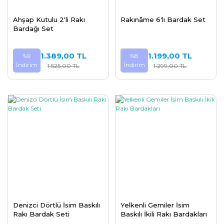
Ahşap Kutulu 2'li Rakı
Rakınâme 6'lı Bardak Set
Bardağı Set
1.389,00 TL
1.199,00 TL
%9
%8
İndirim
İndirim
1.525,00 TL
1.299,00 TL
Denizci Dörtlü İsim Baskılı
Yelkenli Gemiler İsim
Rakı Bardak Seti
Baskılı İkili Rakı Bardakları